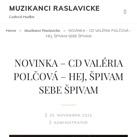
MUZIKANCI RASLAVICKE
Ľudová Hudba
Home
>
Muzikanci Raslavicke
>
NOVINKA – CD VALÉRIA POLČOVÁ –
HEJ, ŠPIVAM SEBE ŠPIVAM
NOVINKA – CD VALÉRIA
POLČOVÁ – HEJ, ŠPIVAM
SEBE ŠPIVAM
POSTED-
25. NOVEMBRA 2022
ON
BY
BYLINE
ADMINISTRATOR
LINE