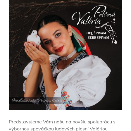
Predstavujeme Vám našu najnovšiu spoluprácu s
výbornou speváčkou ľudových piesní Valériou