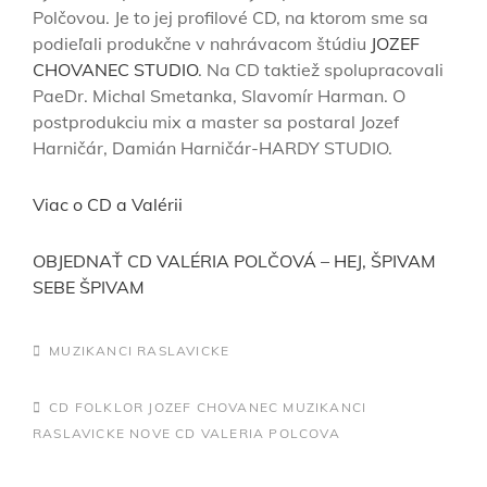
Polčovou. Je to jej profilové CD, na ktorom sme sa
podieľali produkčne v nahrávacom štúdiu
JOZEF
CHOVANEC STUDIO
. Na CD taktiež spolupracovali
PaeDr. Michal Smetanka, Slavomír Harman. O
postprodukciu mix a master sa postaral Jozef
Harničár, Damián Harničár-HARDY STUDIO.
Viac o CD a Valérii
OBJEDNAŤ CD VALÉRIA POLČOVÁ – HEJ, ŠPIVAM
SEBE ŠPIVAM
CATEGORIES
MUZIKANCI RASLAVICKE
TAGS,
CD
FOLKLOR
JOZEF CHOVANEC
MUZIKANCI
RASLAVICKE
NOVE CD
VALERIA POLCOVA