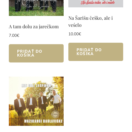
Na Šarišu češko, ale i
veśelo
A tam dolu za jarečkom
10.00
€
7.00
€
PRIDAŤ DO
PRIDAŤ DO
KOŠÍKA
KOŠÍKA