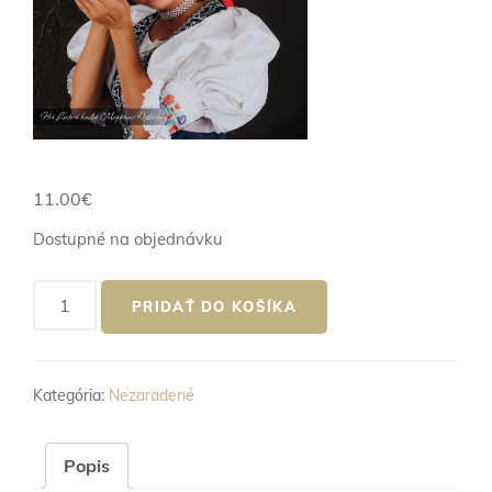
11.00
€
Dostupné na objednávku
množstvo
PRIDAŤ DO KOŠÍKA
VALÉRIA
POLČOVÁ
-
Kategória:
Nezaradené
HEJ,
ŠPIVAM
SEBE
Popis
ŠPIVAM