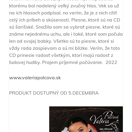
ktorému bol nadelený veľký zvučný hlas. Vek sa už
na ich hlasoch podpísal, no verím, že je z nich cítiť
celý ich príbeh a skúsenosti. Piesne, ktoré sú na CD
sú šarišské. Snažila som sa vybrať piesne, ktoré sú
známe nejednému uchu, ale i také, ktoré som počula
len od svojej babky. Všetko sú to piesne, ktoré si
vždy rada zaspievam a sú mi blízke. Verím, že toto
CD prinesie radosť všetkým, ktorí majú radosť z
ľudovej hudby. Prajem príjemné počúvanie. 2022
www.valeriapolcova.sk
PRODUKT DOSTUPNÝ OD 5.DECEMBRA