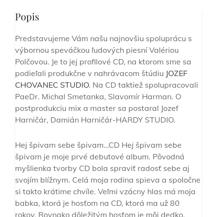
Popis
Predstavujeme Vám našu najnovšiu spoluprácu s
výbornou speváčkou ľudových piesní Valériou
Polčovou. Je to jej profilové CD, na ktorom sme sa
podieľali produkčne v nahrávacom štúdiu
JOZEF
CHOVANEC STUDIO
. Na CD taktiež spolupracovali
PaeDr. Michal Smetanka, Slavomír Harman. O
postprodukciu mix a master sa postaral Jozef
Harničár, Damián Harničár-HARDY STUDIO.
Hej špivam sebe špivam…CD Hej špivam sebe
špivam je moje prvé debutové album. Pôvodná
myšlienka tvorby CD bola spraviť radosť sebe aj
svojím blížnym. Celá moja rodina spieva a spoločne
si takto krátime chvíle. Veľmi vzácny hlas má moja
babka, ktorá je hosťom na CD, ktorá ma už 80
rokov. Rovnako dôležitým hosťom je môj dedko,