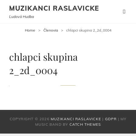
MUZIKANCI RASLAVICKE
Ľudová Hudba
Home
>
Členovia
>
chlapci skupina 2_2d_0004
chlapci skupina
2_2d_0004
COPYRIGHT © 2026
MUZIKANCI RASLAVICKE
|
GDPR
|
MY
MUSIC BAND BY
CATCH THEMES