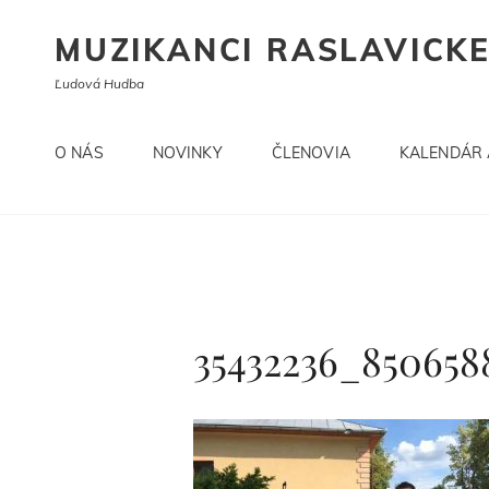
MUZIKANCI RASLAVICK
Ľudová Hudba
O NÁS
NOVINKY
ČLENOVIA
KALENDÁR 
35432236_850658