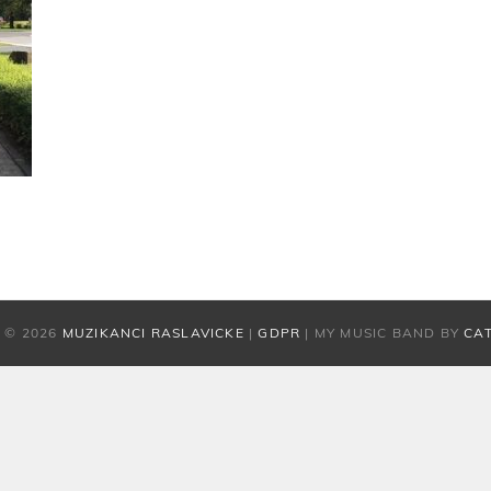
 © 2026
MUZIKANCI RASLAVICKE
|
GDPR
|
MY MUSIC BAND BY
CA