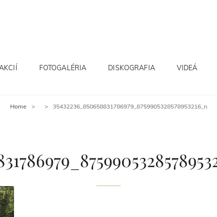
E
AKCIÍ
FOTOGALÉRIA
DISKOGRAFIA
VIDEÁ
Home
>
>
35432236_850658831786979_8759905328578953216_n
831786979_8759905328578953